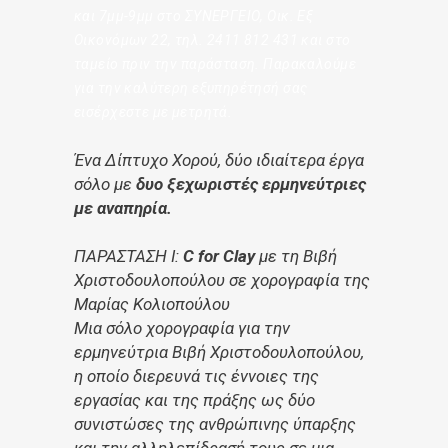
και 7μμ-9μμ στο ΣΥΝΕΡΓΕΙΟ, Οικ. Εξ
Οικονόμων 22, τηλ. 2411 812 431 και στο
ταμείο πριν την παράσταση. Παρακαλούμε
για την καλύτερη εξυπηρέτησή σας
εισέρχεστε με μετρητά.
Ένα Δίπτυχο Χορού, δύο ιδιαίτερα έργα
σόλο με
δυο ξεχωριστές ερμηνεύτριες
με αναπηρία.
ΠΑΡΑΣΤΑΣΗ Ι:
C for Clay
με τη Βιβή
Χριστοδουλοπούλου σε χορογραφία της
Μαρίας Κολιοπούλου
Μια σόλο χορογραφία για την
ερμηνεύτρια Βιβή Χριστοδουλοπούλου,
η οποίο διερευνά τις έννοιες της
εργασίας και της πράξης ως δύο
συνιστώσες της ανθρώπινης ύπαρξης