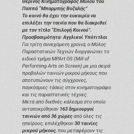
Θερινός Κινηματογράφος Μύλου του
Παππά “Μπαρμπής Βοζαλής”
Το κοινό θα έχει την ευκαιρία να
επιλέξει την ταινία που θα διακριθεί
με τον τίτλο “Επιλογή Κοινού”.
Προσβασιμότητα: Αγγλικοί Υπότιτλοι
Για τρίτη συνεχόμενη χρονιά, ο Μύλος
Παραστατικών Τεχνών διοργανώνει το
ειδικό τμήμα MPArt.OS (Mill of
Performing Arts on Screen) με μια σειρά
προβολών ταινιών μικρού μήκους που
αποτυπώνουν τις σύγχρονες,
παγκόσμιες τάσεις στον κινηματογράφο
και τις παραστατικές τέχνες.
Μετά από διεθνές κάλεσμα στο οποίο
ανταποκρίθηκαν
163 δημιουργοί
ταινιών από 36 χώρες
από όλες τις
ηπείρους, επιλέχθηκαν
30 ταινίες
μικρού μήκους
, που μεταφέρουν τις