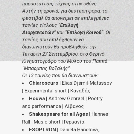
παραστατικές τέχνες στην οθόνη.
Αυτήν τη χρονιά, για δεύτερη φορά, το
φεστιβάλ θα απονείμει σε επιλεγμένες
ταινίες τίτλους “
Επιλογή
Διοργανωτών
” και “
Επιλογή Κοινού
“. Οι
ταινίες που επιλέχθηκαν να
διαγωνιστούν θα προβληθούν την
Τετάρτη 27 Σεπτεμβρίου, στο Θερινό
Κινηματογράφο του Μύλου του Παππά
“Μπαρμπής Βοζαλής”.
Οι 13 ταινίες που θα διαγνωστούν:
Chiaroscuro
| Elias Djemil-Matassov
| Experimental short | Καναδάς
Houwa
| Andrew Gebrael | Poetry
and performance | Λίβανος
Shakespeare for all Ages
| Hannes
Rall | Music short | Γερμανία
ESOPTRON
| Daniela Hanelová,