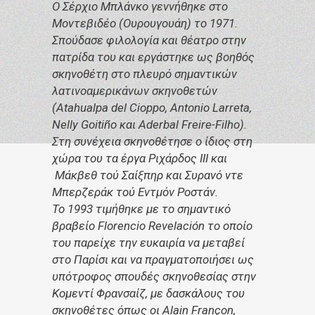
Ο Σέρχιο Μπλάνκο γεννήθηκε στο
Μοντεβιδέο (Ουρουγουάη) το 1971.
Σπούδασε φιλολογία και θέατρο στην
πατρίδα του και εργάστηκε ως βοηθός
σκηνοθέτη στο πλευρό σημαντικών
λατινοαμερικάνων σκηνοθετών
(Atahualpa del Cioppo, Antonio Larreta,
Nelly Goitiño και Aderbal Freire-Filho).
Στη συνέχεια σκηνοθέτησε ο ίδιος στη
χώρα του τα έργα Ριχάρδος ΙΙΙ και
Μάκβεθ τού Σαίξπηρ και Συρανό ντε
Μπερζεράκ τού Εντμόν Ροστάν.
Το 1993 τιμήθηκε με το σημαντικό
βραβείο Florencio Revelación το οποίο
του παρείχε την ευκαιρία να μεταβεί
στο Παρίσι και να πραγματοποιήσει ως
υπότροφος σπουδές σκηνοθεσίας στην
Κομεντί Φρανσαίζ, με δασκάλους του
σκηνοθέτες όπως οι Alain Françon,