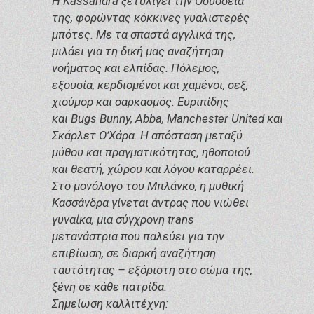
Η Kassandra ξετυλίγει την Οδύσσειά
της, φορώντας κόκκινες γυαλιστερές
μπότες. Με τα σπαστά αγγλικά της,
μιλάει για τη δική μας αναζήτηση
νοήματος και ελπίδας. Πόλεμος,
εξουσία, κερδισμένοι και χαμένοι, σεξ,
χιούμορ και σαρκασμός. Ευριπίδης
και Bugs Bunny, Abba, Manchester United και
Σκάρλετ Ο’Χάρα. Η απόσταση μεταξύ
μύθου και πραγματικότητας, ηθοποιού
και θεατή, χώρου και λόγου καταρρέει.
Στο μονόλογο του Μπλάνκο, η μυθική
Κασσάνδρα γίνεται άντρας που νιώθει
γυναίκα, μια σύγχρονη trans
μετανάστρια που παλεύει για την
επιβίωση, σε διαρκή αναζήτηση
ταυτότητας – εξόριστη στο σώμα της,
ξένη σε κάθε πατρίδα.
Σημείωση καλλιτέχνη: