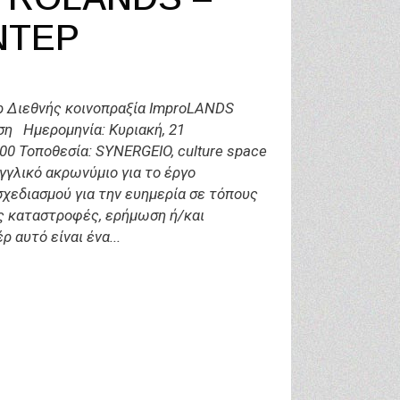
ΝΤΈΡ
ρ Διεθνής κοινοπραξία ImproLANDS
ση Ημερομηνία: Κυριακή, 21
00 Τοποθεσία: SYNERGEIO, culture space
γγλικό ακρωνύμιο για το έργο
σχεδιασμού για την ευημερία σε τόπους
ς καταστροφές, ερήμωση ή/και
ρ αυτό είναι ένα...