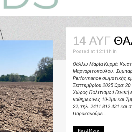
14 ΑΥΓ
ΘΆ
Posted at 12:11h
in
Θάλλω Μαρία Κυρμά, Κωστή
Μαργαριτοπούλου. Συμπα
Performance σωματικής ε
Σεπτεμβρίου 2025 Ώρα: 20.
Χώρος Πολιτισμού Γενική 
καθημερινές 10-2μμ και 7μ
22, τηλ. 2411 812 431 και 
Παρακαλούμε...
Read More