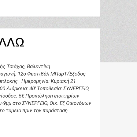
ΛΛΩ
ς Τσιάχας, Βαλεντίνη
ραγωγή: 12ο Φεστιβάλ ΜΠαρΤ/Έξοδος
μπλοκής Ημερομηνία: Κυριακή 21
00 Διάρκεια: 40' Τοποθεσία: ΣΥΝΕΡΓΕΙΟ,
είσοδος: 5€ Προπώληση εισιτηρίων
μ-9μμ στο ΣΥΝΕΡΓΕΙΟ, Οικ. Εξ Οικονόμων
στο ταμείο πριν την παράσταση.