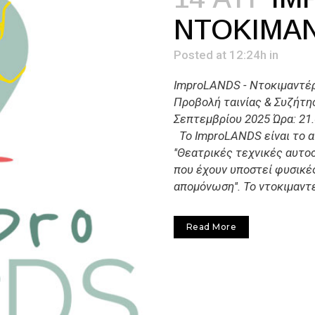
ΝΤΟΚΙΜΑ
Posted at 12:24h
in
ImproLANDS - Ντοκιμαντέ
Προβολή ταινίας & Συζήτη
Σεπτεμβρίου 2025 Ώρα: 21.
Το ImproLANDS είναι το α
''Θεατρικές τεχνικές αυτο
που έχουν υποστεί φυσικέ
απομόνωση''. Το ντοκιμαντέ
Read More