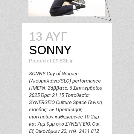
13 ΑΥΓ
SONNY
Posted at 09:53h
in
SONNY City of Women
(Λιουμπλιάνα/SLO) performance
ΗΜΕΡΑ: Σάββατο, 6 Σεπτεμβρίου
2025 Ώρα: 21.15 Τοποθεσία:
SYNERGEIO Culture Space Γενική
είσοδος: 5€ Προπώληση
εισιτηρίων καθημερινές 10-2μμ
και 7μμ-9μμ στο ΣΥΝΕΡΓΕΙΟ, Οικ.
Εξ Οικονόμων 22, τηλ. 2411 812